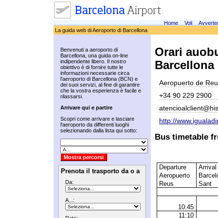
Home
Voli
Avverte
La guida web di Aeroporto di Barcellona
Orari auob
Benvenuti a aeroporto di
Barcellona, una guida on-line
indipendente libero. Il nostro
Barcellona
obiettivo è di fornire tutte le
informazioni necessarie circa
l'aeroporto di Barcellona (BCN) e
Aeropuerto de Reu
dei suoi servizi, al fine di garantire
che la vostra esperienza è facile e
+34 90 229 2900
rilassarsi.
atencioalclient@h
Arrivare qui e partire
Scopri come arrivare e lasciare
http://www.igualad
l'aeroporto da differenti luoghi
selezionando dalla lista qui sotto:
Bus timetable f
Departure
Arrival
Prenota il trasporto da o a
Aeropuerto
Barcel
Da:
Reus
Sant
A...:
10:45
11:10