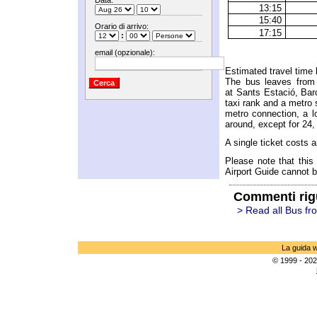
Data:
13:15
15:40
Orario di arrivo:
17:15
:
email (opzionale):
Estimated travel time 
The bus leaves from o
at Sants Estació, Barc
taxi rank and a metro 
metro connection, a lo
around, except for 24
A single ticket costs 
Please note that this
Airport Guide cannot b
Commenti rig
> Read all Bus fr
La guida w
© 1999 - 202