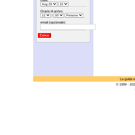
Data:
Orario di arrivo:
:
email (opzionale):
La guida w
© 1999 - 202