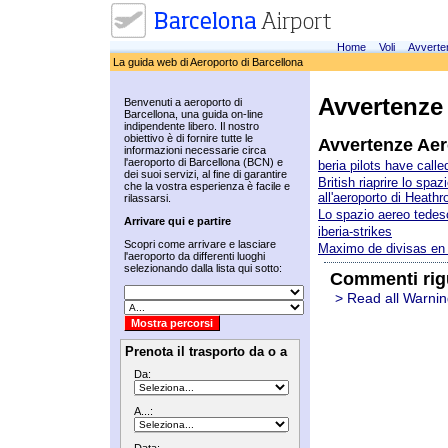
Home
Voli
Avverte
La guida web di Aeroporto di Barcellona
Avvertenze
Benvenuti a aeroporto di
Barcellona, una guida on-line
indipendente libero. Il nostro
obiettivo è di fornire tutte le
Avvertenze Ae
informazioni necessarie circa
l'aeroporto di Barcellona (BCN) e
beria pilots have call
dei suoi servizi, al fine di garantire
British riaprire lo spaz
che la vostra esperienza è facile e
all'aeroporto di Heathr
rilassarsi.
Lo spazio aereo tedesc
Arrivare qui e partire
iberia-strikes
Scopri come arrivare e lasciare
Maximo de divisas en
l'aeroporto da differenti luoghi
selezionando dalla lista qui sotto:
Commenti rig
> Read all Warnin
Prenota il trasporto da o a
Da:
A...: