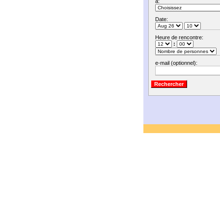
à:
Date:
Heure de rencontre:
:
e-mail (optionnel):