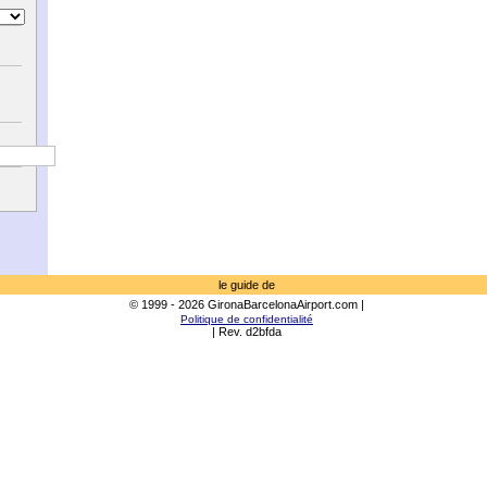
le guide de
© 1999 - 2026 GironaBarcelonaAirport.com |
Politique de confidentialité
| Rev. d2bfda