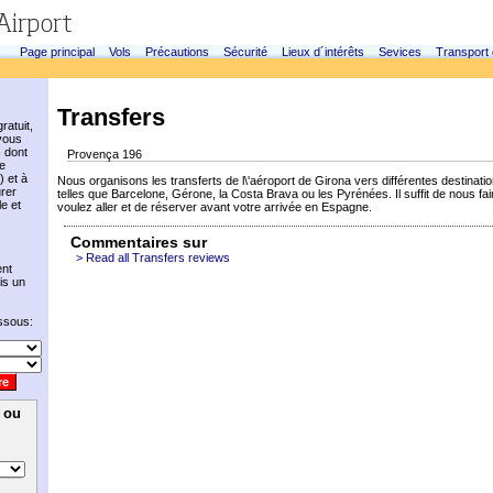
Page principal
Vols
Précautions
Sécurité
Lieux d´intérêts
Sevices
Transport
Transfers
ratuit,
vous
s dont
Provença 196
e
) et à
Nous organisons les transferts de l\'aéroport de Girona vers différentes destinati
urer
telles que Barcelone, Gérone, la Costa Brava ou les Pyrénées. Il suffit de nous fa
le et
voulez aller et de réserver avant votre arrivée en Espagne.
Commentaires sur
> Read all Transfers reviews
nt
is un
essous:
e ou