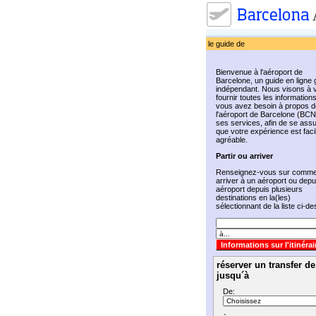
le guide de
Bienvenue à l'aéroport de
Barcelone, un guide en ligne g
indépendant. Nous visons à 
fournir toutes les information
vous avez besoin à propos d
l'aéroport de Barcelone (BCN
ses services, afin de se ass
que votre expérience est faci
agréable.
Partir ou arriver
Renseignez-vous sur comme
arriver à un aéroport ou depu
aéroport depuis plusieurs
destinations en la(les)
sélectionnant de la liste ci-d
réserver un transfer d
jusqu´à
De: