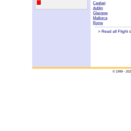
Cagliari
dublin
Glasgow
Mallorca
Rome
> Read all Flight 
© 1999 - 202