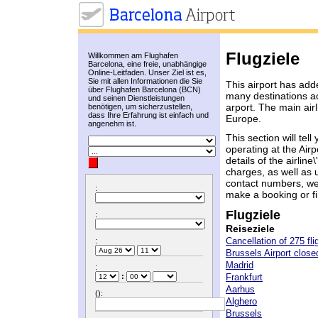
Flugziele
Willkommen am Flughafen
Barcelona, eine freie, unabhängige
Online-Leitfaden. Unser Ziel ist es,
Sie mit allen Informationen die Sie
This airport has adde
über Flughafen Barcelona (BCN)
many destinations ac
und seinen Dienstleistungen
arport. The main airl
benötigen, um sicherzustellen,
dass Ihre Erfahrung ist einfach und
Europe.
angenehm ist.
This section will tell
operating at the Airp
details of the airlin
charges, as well as u
contact numbers, web
:
make a booking or fi
Flugziele
:
Reiseziele
Cancellation of 275 fli
:
Brussels Airport closed
Madrid
:
:
Frankfurt
Aarhus
():
Alghero
Brussels